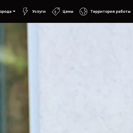
орода
Услуги
Цены
Территория работы