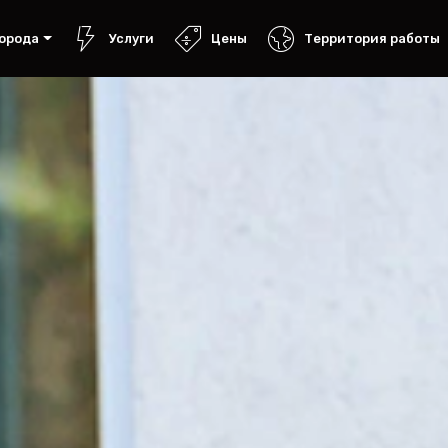
орода
Услуги
Цены
Территория работы