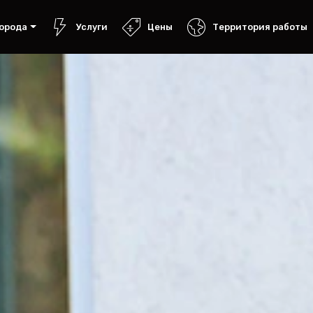
орода
Услуги
Цены
Территория работы