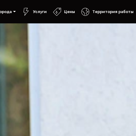
орода
Услуги
Цены
Территория работы