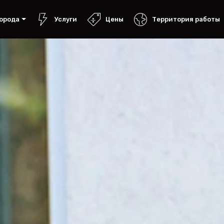
орода
Услуги
Цены
Территория работы